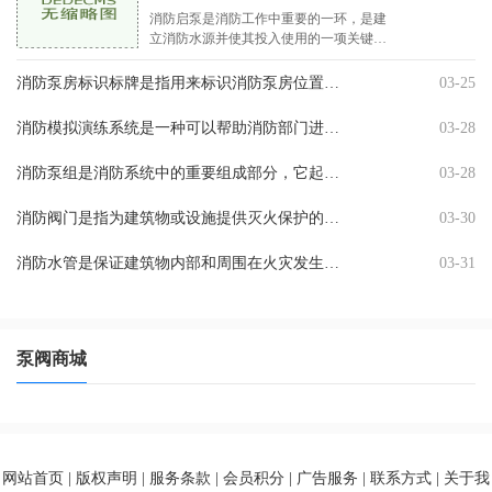
消防启泵是消防工作中重要的一环，是建
立消防水源并使其投入使用的一项关键措
施。在火灾发生时，消防启泵可以为消防
人员提供足够的水源，提高灭火成功率，
消防泵房标识标牌是指用来标识消防泵房位置、功能、类型和管辖单位等信息的标牌。因为消防泵房的作用非常重要，所以标识标牌的设置必不可少，这样可以提高消防泵房的可识别性
03-25
最大限度地减小火灾 .25-50.0MPa
消防模拟演练系统是一种可以帮助消防部门进行火灾模拟演练的技术系统。该系统可以模拟各种不同的火灾场景，包括室内火灾、工业火灾、电器火灾等等。消防模拟演练系统可以模拟
03-28
消防泵组是消防系统中的重要组成部分，它起着灭火救援的关键作用。常规的消防泵组需要经过定期的检查和维护，以确保其正常运转和可靠性。本文将重点介绍消防泵组功能检查的方
03-28
消防阀门是指为建筑物或设施提供灭火保护的关键组成部分。它能切断一栋建筑的水源，防止火势蔓延。消防阀门的种类繁多，每种类型的阀门都标有不同的型号和名称。我们将详细介
03-30
消防水管是保证建筑物内部和周围在火灾发生时能够提供足够的水压和水量的装置。在实施消防安全管理中，消防水管的安装是重中之重，它对于火灾的扑灭亦或是事故的发生有着极其
03-31
泵阀商城
网站首页 | 版权声明 | 服务条款 | 会员积分 | 广告服务 | 联系方式 | 关于我