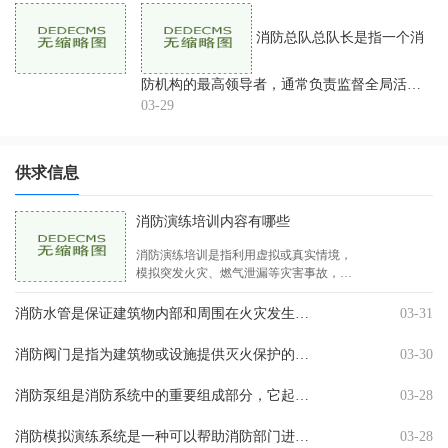
扑救效果和人员安全。
消防总队总队长是指一个消
防机构的最高领导者，通常负责监督全局活
动，协调资源分配，制定政策和指令，以及指
03-29
导培训等工作。在消防领域中，总队长是一个
非常高级别的职位，需
供求信息
消防演练培训内容有哪些
消防演练培训是指利用虚拟或真实情境，
模拟突发火灾、燃气泄漏等灾害事故，让
参与者感受和体验火场现场处理情况，形
成应急处理能力和逃生自救技能的培训过
消防水管是保证建筑物内部和周围在火灾发生时能够提供足够的水压和水量的装置。在实施消防安全管理中，消防水管的安装是重中之重，它对于火灾的扑灭亦或是事故的发生有着极其
03-31
程。消防演练培训内 .25-50.0MPa
消防阀门是指为建筑物或设施提供灭火保护的关键组成部分。它能切断一栋建筑的水源，防止火势蔓延。消防阀门的种类繁多，每种类型的阀门都标有不同的型号和名称。我们将详细介
03-30
消防泵组是消防系统中的重要组成部分，它起着灭火救援的关键作用。常规的消防泵组需要经过定期的检查和维护，以确保其正常运转和可靠性。本文将重点介绍消防泵组功能检查的方
03-28
消防模拟演练系统是一种可以帮助消防部门进行火灾模拟演练的技术系统。该系统可以模拟各种不同的火灾场景，包括室内火灾、工业火灾、电器火灾等等。消防模拟演练系统可以模拟
03-28