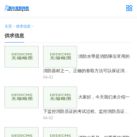
主页
>
供求信息
>
供求信息
消防水帶是消防隊伍常用的
消防器材之一。正确的卷取方法可以保证消防
水带的完好性和使用寿命，而错误的卷取方法
04-02
则会导致水带损坏和使用效果较差。掌握正确
的滚装消防水带方法
大家好，今天我们来介绍一
下监控消防员证的考试过程。监控消防员证是
指在特定的时刻和场合下对火灾等相关情况进
04-02
行监控和解决应急事故的证书。持有这个证书
可以在一定程度上提