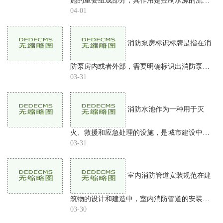
施的重要组成部分，其作用是控制水源的流
动，保证消防系统的正常运行。在消防水管系
04-01
统中，一般需要使用到水泵阀、回流阀、隔离
阀、放水阀等多种不同
消防泵房标识标牌是指在消
防泵房内或者外部，需要明确标识出消防泵房
的位置、名称、使用范围、注意事项等信息的
03-31
标牌。这种标牌的作用非常重要，因为它不仅
有助于消防设施的使
消防水池作为一种用于灭
火、救援和应急处理的设施，是城市建设中不
可或缺的一部分。作为消防水源的重要组成部
03-31
分，消防水池液位管的安装相当重要，是确保
消防水池正常运行的关
室内消防管道安装规范在建
筑物的设计和建造中，室内消防管道的安装是
重要的一环。消防管道是防止火灾的重要设
03-30
施，其质量的优劣直接关系到建筑物火灾时的