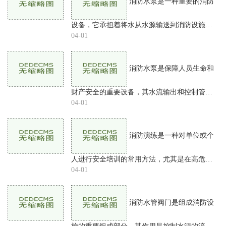
消防水泵是一种重要的消防
设备，它承担着将水从水源输送到消防设施及
灭火现场的重要任务。在市场上，消防水泵品
04-01
牌繁多，每个品牌都有着不同的产品优势和适
用场所。但是，哪一
消防水泵是保障人员生命和
财产安全的重要设备，其水流输出和控制管路
的设计和材料的选择都直接影响消防效果。在
04-01
消防水泵出水管上常装有止回阀，那么止回阀
是什么？它的作用是
消防演练是一种对单位或个
人进行安全培训的常用方法，尤其是在高危行
业和地区，必须定期展开演练，并加强对消防
04-01
安全的宣传教育，提高应急响应水平。消防演
练培训应该包含哪些
消防水管阀门是组成消防设