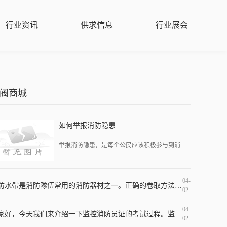
行业资讯
供求信息
行业展会
阀商城
如何举报消防隐患
举报消防隐患，是每个公民应该积极参与到消防管理的重要举措，也是维护自身和他人生命财产安全的必要手段。但是不少人却往往不知道该如何举报消防隐患，本文将为大家详细介绍
04-
消防水帶是消防隊伍常用的消防器材之一。正确的卷取方法可以保证消防水带的完好性和使用寿命，而错误的卷取方法则会导致水带损坏和使用效果较差。掌握正确的滚装消防水带方法
02
04-
大家好，今天我们来介绍一下监控消防员证的考试过程。监控消防员证是指在特定的时刻和场合下对火灾等相关情况进行监控和解决应急事故的证书。持有这个证书可以在一定程度上提
02