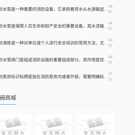
04-
消防水泵是一种重要的消防设备，它承担着将水从水源输送到消防设施及灭火现场的重要任务。在市场上，消防水泵品牌繁多，每个品牌都有着不同的产品优势和适用场所。但是，哪一
01
04-
消防水泵是保障人员生命和财产安全的重要设备，其水流输出和控制管路的设计和材料的选择都直接影响消防效果。在消防水泵出水管上常装有止回阀，那么止回阀是什么？它的作用是
01
04-
消防演练是一种对单位或个人进行安全培训的常用方法，尤其是在高危行业和地区，必须定期展开演练，并加强对消防安全的宣传教育，提高应急响应水平。消防演练培训应该包含哪些
01
04-
消防水管阀门是组成消防设施的重要组成部分，其作用是控制水源的流动，保证消防系统的正常运行。在消防水管系统中，一般需要使用到水泵阀、回流阀、隔离阀、放水阀等多种不同
01
03-
消防泵房标识标牌是指在消防泵房内或者外部，需要明确标识出消防泵房的位置、名称、使用范围、注意事项等信息的标牌。这种标牌的作用非常重要，因为它不仅有助于消防设施的使
31
阀商城