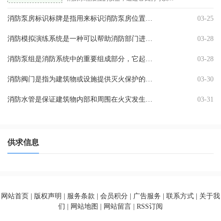
时了解消防水箱内水位的变化情况，保证
消防系统正常运行。那么在具体使用过程
消防泵房标识标牌是指用来标识消防泵房位置、功能、类型和管辖单位等信息的标牌。因为消防泵房的作用非常重要，所以标识标牌的设置必不可少，这样可以提高消防泵房的可识别性
03-25
中，消防水箱液位显 .25-50.0MPa
消防模拟演练系统是一种可以帮助消防部门进行火灾模拟演练的技术系统。该系统可以模拟各种不同的火灾场景，包括室内火灾、工业火灾、电器火灾等等。消防模拟演练系统可以模拟
03-28
消防泵组是消防系统中的重要组成部分，它起着灭火救援的关键作用。常规的消防泵组需要经过定期的检查和维护，以确保其正常运转和可靠性。本文将重点介绍消防泵组功能检查的方
03-28
消防阀门是指为建筑物或设施提供灭火保护的关键组成部分。它能切断一栋建筑的水源，防止火势蔓延。消防阀门的种类繁多，每种类型的阀门都标有不同的型号和名称。我们将详细介
03-30
消防水管是保证建筑物内部和周围在火灾发生时能够提供足够的水压和水量的装置。在实施消防安全管理中，消防水管的安装是重中之重，它对于火灾的扑灭亦或是事故的发生有着极其
03-31
供求信息
网站首页 | 版权声明 | 服务条款 | 会员积分 | 广告服务 | 联系方式 | 关于我
们 | 网站地图 | 网站留言 | RSS订阅