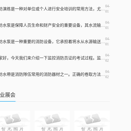
04-
消防演练是一种对单位或个人进行安全培训的常用方法，尤其是在高危行业和地区，必须定期展开演练，并加强对消防安全的宣传教育，提高应急响应水平。消防演练培训应该包含哪些
01
04-
消防水泵是保障人员生命和财产安全的重要设备，其水流输出和控制管路的设计和材料的选择都直接影响消防效果。在消防水泵出水管上常装有止回阀，那么止回阀是什么？它的作用是
01
04-
消防水泵是一种重要的消防设备，它承担着将水从水源输送到消防设施及灭火现场的重要任务。在市场上，消防水泵品牌繁多，每个品牌都有着不同的产品优势和适用场所。但是，哪一
01
04-
大家好，今天我们来介绍一下监控消防员证的考试过程。监控消防员证是指在特定的时刻和场合下对火灾等相关情况进行监控和解决应急事故的证书。持有这个证书可以在一定程度上提
02
04-
消防水帶是消防隊伍常用的消防器材之一。正确的卷取方法可以保证消防水带的完好性和使用寿命，而错误的卷取方法则会导致水带损坏和使用效果较差。掌握正确的滚装消防水带方法
02
业展会