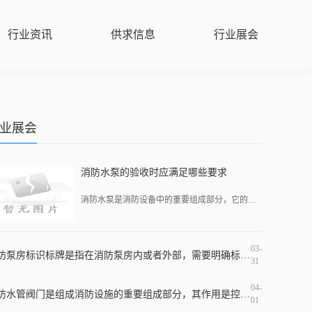
行业资讯
供求信息
行业展会
业展会
消防水泵的验收时应满足哪些要求
消防水泵是消防设备中的重要组成部分，它的质量、性能直接关系到消防系统的稳定运行和灭火效果。为了保障消防水泵的质量和性能，每一台消防水泵在验收时都必须遵守一系列的要
03-
消防泵房标识标牌是指在消防泵房内或者外部，需要明确标识出消防泵房的位置、名称、使用范围、注意事项等信息的标牌。这种标牌的作用非常重要，因为它不仅有助于消防设施的使
31
04-
消防水管阀门是组成消防设施的重要组成部分，其作用是控制水源的流动，保证消防系统的正常运行。在消防水管系统中，一般需要使用到水泵阀、回流阀、隔离阀、放水阀等多种不同
01