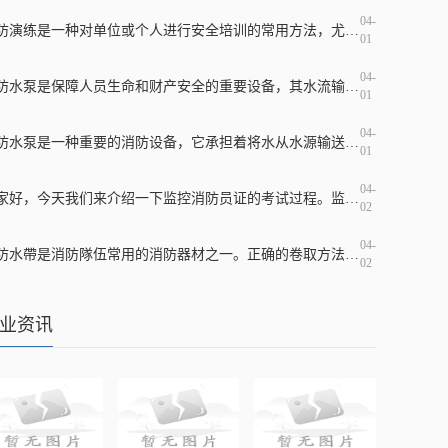
04-
消防演练是一种对单位或个人进行安全培训的常用方法，尤其是在高危行业和地区，必须定期展开演练，并加强对消防安全的宣传教育，提高应急响应水平。消防演练培训应该包含哪些
01
04-
消防水泵是保障人员生命和财产安全的重要设备，其水流输出和控制管路的设计和材料的选择都直接影响消防效果。在消防水泵出水管上常装有止回阀，那么止回阀是什么？它的作用是
01
04-
消防水泵是一种重要的消防设备，它承担着将水从水源输送到消防设施及灭火现场的重要任务。在市场上，消防水泵品牌繁多，每个品牌都有着不同的产品优势和适用场所。但是，哪一
01
04-
大家好，今天我们来介绍一下监控消防员证的考试过程。监控消防员证是指在特定的时刻和场合下对火灾等相关情况进行监控和解决应急事故的证书。持有这个证书可以在一定程度上提
02
04-
消防水帶是消防隊伍常用的消防器材之一。正确的卷取方法可以保证消防水带的完好性和使用寿命，而错误的卷取方法则会导致水带损坏和使用效果较差。掌握正确的滚装消防水带方法
02
业资讯