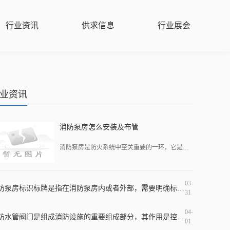
行业资讯
供求信息
行业展会
业资讯
消防泵房怎么安装及布管
消防泵房是防火系统中至关重要的一环，它是一种专用设施，用于保障建筑物内外的消防水源供应，是防火系统的“心脏”。在消防泵房的安装和布管方面需要慎重考虑，下面我们就一
03-
消防泵房标识标牌是指在消防泵房内或者外部，需要明确标识出消防泵房的位置、名称、使用范围、注意事项等信息的标牌。这种标牌的作用非常重要，因为它不仅有助于消防设施的使
31
04-
消防水管阀门是组成消防设施的重要组成部分，其作用是控制水源的流动，保证消防系统的正常运行。在消防水管系统中，一般需要使用到水泵阀、回流阀、隔离阀、放水阀等多种不同
01