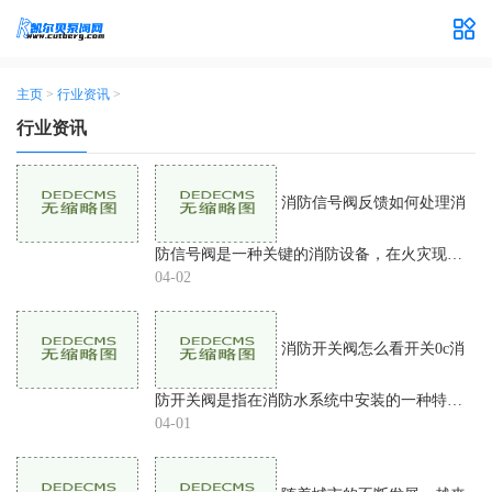
主页
>
行业资讯
>
行业资讯
消防信号阀反馈如何处理消
防信号阀是一种关键的消防设备，在火灾现场
起着至关重要的作用。它主要通过控制消防水
04-02
源来满足灭火工作的需要。在实际使用中，消
防信号阀的状态反馈
消防开关阀怎么看开关0c消
防开关阀是指在消防水系统中安装的一种特殊
类型的阀门，主要用于控制消防水管道的开关
04-01
状态。一般情况下，消防开关阀分为手动控
制、自动控制和电动控