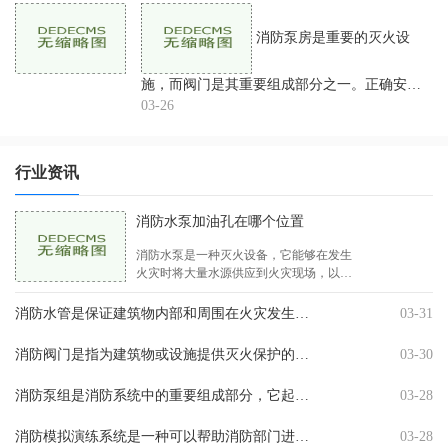
就消防泵安装规范要
消防泵房是重要的灭火设
施，而阀门是其重要组成部分之一。正确安装
阀门对于防止泵房漏水、漏电和发生其他安全
03-26
事故至关重要。在消防泵房阀门的安装过程
中，应严格遵守以下规范
行业资讯
消防水泵加油孔在哪个位置
消防水泵是一种灭火设备，它能够在发生
火灾时将大量水源供应到火灾现场，以管
道的形式将水送到需要灭火的区域。在使
用消防水泵时，我们需要定期为其加油，
消防水管是保证建筑物内部和周围在火灾发生时能够提供足够的水压和水量的装置。在实施消防安全管理中，消防水管的安装是重中之重，它对于火灾的扑灭亦或是事故的发生有着极其
03-31
这样能够保证消防水 .25-50.0MPa
消防阀门是指为建筑物或设施提供灭火保护的关键组成部分。它能切断一栋建筑的水源，防止火势蔓延。消防阀门的种类繁多，每种类型的阀门都标有不同的型号和名称。我们将详细介
03-30
消防泵组是消防系统中的重要组成部分，它起着灭火救援的关键作用。常规的消防泵组需要经过定期的检查和维护，以确保其正常运转和可靠性。本文将重点介绍消防泵组功能检查的方
03-28
消防模拟演练系统是一种可以帮助消防部门进行火灾模拟演练的技术系统。该系统可以模拟各种不同的火灾场景，包括室内火灾、工业火灾、电器火灾等等。消防模拟演练系统可以模拟
03-28