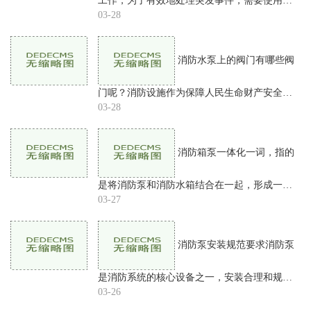
工作，为了有效地处理突发事件，需要使用高
压水泵。如何正确地使用这个设备是至关重要
03-28
的。在本文中，我们将详细介绍高压水泵的使
用方式。设备的移动
消防水泵上的阀门有哪些阀
门呢？消防设施作为保障人民生命财产安全的
重要设备，其中的消防水泵更是起到关键的作
03-28
用。在消防水泵中，阀门则是控制水流的关键
部件。在消防水泵上
消防箱泵一体化一词，指的
是将消防泵和消防水箱结合在一起，形成一个
整体的消防设备。这种一体化的设备不仅比传
03-27
统的消防设备更加高效，而且使用起来更加方
便，同时也极大地提
消防泵安装规范要求消防泵
是消防系统的核心设备之一，安装合理和规范
是保证其正常运行、防止事故的关键。在安装
03-26
消防泵时，必须遵循一系列规范的要求。本文