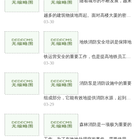
随着城市的不断发展，越来
越多的建筑物拔地而起。面对高楼大厦的密集
建设，消防安全问题早已成为人们关心的焦
03-30
点。在建筑设计中，消防玻璃往往被广泛使
用，成为建筑消防保障的
地铁消防安全培训是保障地
铁运营安全的重要工作，也是提高地铁员工安
全意识、防范火灾事故的有效途径。下面将详
03-30
细介绍地铁消防安全培训的内容。消防法律法
规知识一般来说，地
消防泵是消防设施中的重要
组成部分，它能有效地提供消防水源，起到扑
灭火灾的作用。在使用消防泵时，选择合适的
03-29
型号非常重要。对于普通人来说，如何选择合
适的消防泵型号可能
森林消防是一项极为重要的