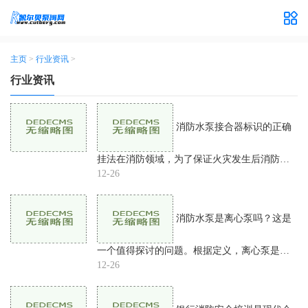
主页
>
行业资讯
>
行业资讯
消防水泵接合器标识的正确
挂法在消防领域，为了保证火灾发生后消防设
施能够及时运转，提高灭火效果，各个环节的
12-26
细节都需要精心把握。消防水泵接合器标识的
安装也是至关重要的
消防水泵是离心泵吗？这是
一个值得探讨的问题。根据定义，离心泵是通
过离心力使流体运动的液体输送机械。而消防
12-26
水泵则是供应消防系统的一种特殊用途的泵。
消防水泵是不是离心