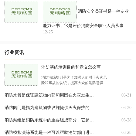
们将为您详细介绍它
消防安全员证书是一种专业
能力证书，它是评价消防安全职业人员从事消
防安全工作的资格证明。消防安全员证书的考
12-25
试比较严格，需要考生掌握一定的消防安全知
识和技能。本文将详
行业资讯
消防演练培训目的和意义怎么写
消防演练培训是为了加强人们对于火灾风
险和事故的认识，提高大众的消防意识，
学习如何应对不同的火灾情况和防范措
施。该训练旨在提高人们在火灾发生时的
消防水管是保证建筑物内部和周围在火灾发生时能够提供足够的水压和水量的装置。在实施消防安全管理中，消防水管的安装是重中之重，它对于火灾的扑灭亦或是事故的发生有着极其
03-31
逃生技能和应对能力， .25-50.0MPa
消防阀门是指为建筑物或设施提供灭火保护的关键组成部分。它能切断一栋建筑的水源，防止火势蔓延。消防阀门的种类繁多，每种类型的阀门都标有不同的型号和名称。我们将详细介
03-30
消防泵组是消防系统中的重要组成部分，它起着灭火救援的关键作用。常规的消防泵组需要经过定期的检查和维护，以确保其正常运转和可靠性。本文将重点介绍消防泵组功能检查的方
03-28
消防模拟演练系统是一种可以帮助消防部门进行火灾模拟演练的技术系统。该系统可以模拟各种不同的火灾场景，包括室内火灾、工业火灾、电器火灾等等。消防模拟演练系统可以模拟
03-28