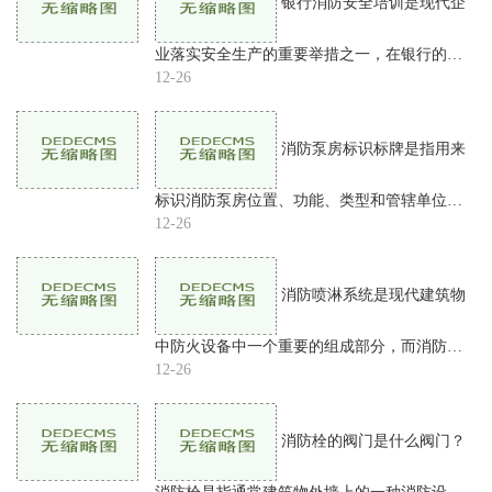
银行消防安全培训是现代企
业落实安全生产的重要举措之一，在银行的消
防安全培训中，应注重从理论和实践两个层面
12-26
普及消防安全知识，提高员工在突发火灾事故
中的自救自护能力，
消防泵房标识标牌是指用来
标识消防泵房位置、功能、类型和管辖单位等
信息的标牌。因为消防泵房的作用非常重要，
12-26
所以标识标牌的设置必不可少，这样可以提高
消防泵房的可识别性
消防喷淋系统是现代建筑物
中防火设备中一个重要的组成部分，而消防喷
淋系统减压阀则是维护消防系统正常运行的必
12-26
不可少的部件。如何正确调整消防喷淋系统减
压阀的压力，是我们
消防栓的阀门是什么阀门？