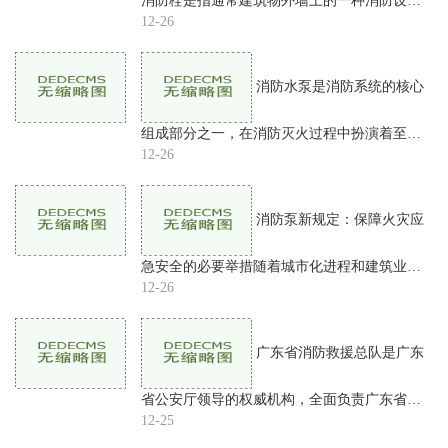
消防栓是指通常建筑物外墙上的一种消防设
备，由水源管道向外引出水流的，是灭火设备
12-26
的主要组成部分。消防栓的使用是由消防系统
根据灭火需要确定的。
消防水泵是消防系统的核心
组成部分之一，在消防灭火过程中扮演着至关
重要的角色。消防水泵的作用是将水从供水管
12-26
道或储水池中抽出，压力增加后向消防系统供
水，为灭火提供必要
消防泵新规定：保障火灾应
急安全的必要举措随着城市化进程和建筑业的
快速发展，火灾频繁发生，给人民生命和财产
12-26
带来了极大威胁。为保障公众的生命和财产安
全，消防泵的重要性
广东省消防救援总队是广东
省公安厅领导的权威机构，全面负责广东省范
围内的消防救援工作。通常被简称为广东消防
12-25
总队。该机构的地址在哪里呢？在本文中，我